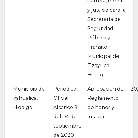
Carrera, honor
y justicia para la
Secretaría de
Seguridad
Pública y
Tránsito
Municipal de
Tizayuca,
Hidalgo.
Municipio de
Periódico
Aprobación del
20
Yahualica,
Oficial
Reglamento
Hidalgo
Alcance 8
de honor y
del 04 de
justicia.
septiembre
de 2020