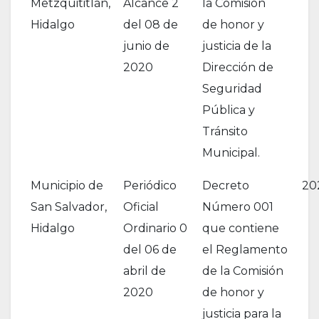
Metzquititlán,
Alcance 2
la Comisión
Hidalgo
del 08 de
de honor y
junio de
justicia de la
2020
Dirección de
Seguridad
Pública y
Tránsito
Municipal.
Municipio de
Periódico
Decreto
20
San Salvador,
Oficial
Número 001
Hidalgo
Ordinario 0
que contiene
del 06 de
el Reglamento
abril de
de la Comisión
2020
de honor y
justicia para la