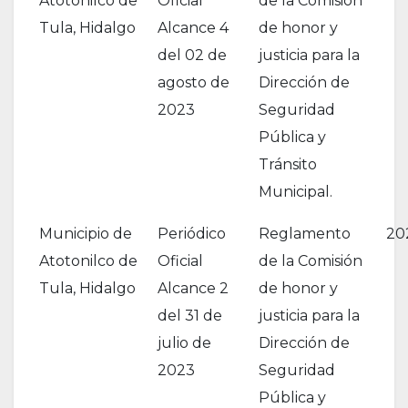
Atotonilco de
Oficial
de la Comisión
Tula, Hidalgo
Alcance 4
de honor y
del 02 de
justicia para la
agosto de
Dirección de
2023
Seguridad
Pública y
Tránsito
Municipal.
Municipio de
Periódico
Reglamento
20
Atotonilco de
Oficial
de la Comisión
Tula, Hidalgo
Alcance 2
de honor y
del 31 de
justicia para la
julio de
Dirección de
2023
Seguridad
Pública y