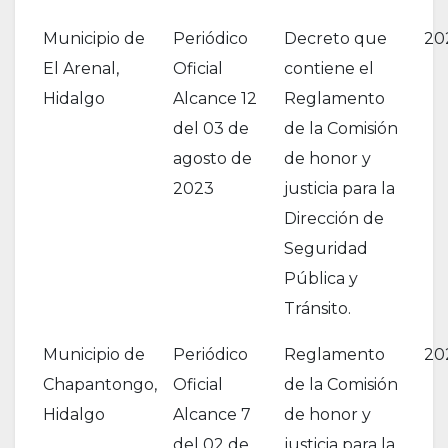
Municipio de
Periódico
Decreto que
20
El Arenal,
Oficial
contiene el
Hidalgo
Alcance 12
Reglamento
del 03 de
de la Comisión
agosto de
de honor y
2023
justicia para la
Dirección de
Seguridad
Pública y
Tránsito.
Municipio de
Periódico
Reglamento
20
Chapantongo,
Oficial
de la Comisión
Hidalgo
Alcance 7
de honor y
del 02 de
justicia para la