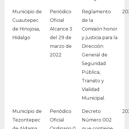
Municipio de
Periódico
Reglamento
20
Cuautepec
Oficial
de la
de Hinojosa,
Alcance 3
Comisión honor
Hidalgo
del 29 de
y justicia para la
marzo de
Dirección
2022
General de
Seguridad
Pública,
Transito y
Vialidad
Municipal.
Municipio de
Periódico
Decreto
20
Tezontepec
Oficial
Número 002
de Aldama,
Ordinario 0
que contiene