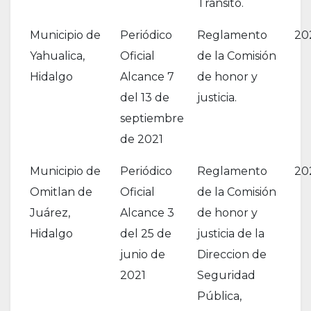
Tránsito.
Municipio de
Periódico
Reglamento
20
Yahualica,
Oficial
de la Comisión
Hidalgo
Alcance 7
de honor y
del 13 de
justicia.
septiembre
de 2021
Municipio de
Periódico
Reglamento
20
Omitlan de
Oficial
de la Comisión
Juárez,
Alcance 3
de honor y
Hidalgo
del 25 de
justicia de la
junio de
Direccion de
2021
Seguridad
Pública,