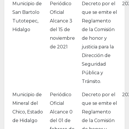
Municipio de
Periódico
Decreto por el
20
San Bartolo
Oficial
que se emite el
Tutotepec,
Alcance 3
Reglamento
Hidalgo
del 15 de
de la Comisión
noviembre
de honor y
de 2021
justicia para la
Dirección de
Seguridad
Pública y
Tránsito.
Municipio de
Periódico
Decreto por el
20
Mineral del
Oficial
que se emite el
Chico, Estado
Alcance 0
Reglamento
de Hidalgo
del 01 de
de la Comisión