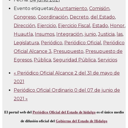
Evento etiquetas:
Ayuntamiento
,
Comisión
,
Congreso
,
Coordinación
,
Decreto
,
del Estado
,
Dirección
,
Ejercicio
,
Ejercicio Fiscal
,
Estado
,
Honor
,
Huautla
,
Insumos
,
Integración
,
junio
,
Justicia
,
las
,
Legislatura
,
Periódico
,
Periódico Oficial
,
Periódico
Oficial Alcance 3
,
Presupuesto
,
Presupuesto de
Egresos
,
Pública
,
Seguridad Pública
,
Servicios
«
Periódico Oficial Alcance 2 del 31 de mayo de
2021
Periódico Oficial Ordinario 0 del 07 de junio de
2021
»
El portal web del
Periódico Oficial del Estado de hidalgo
es el único medio
de difusión oficial del
Gobierno del Estado de Hidalgo