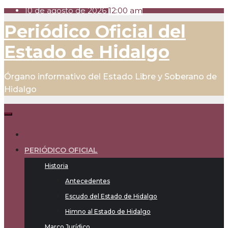
10 de agosto de 2026
12:00 am
Skip
Periódico Oficial del
to
content
Estado de Hidalgo
Órgano informativo del Estado Libre y Soberano de
Hidalgo
PERIÓDICO OFICIAL
Historia
Antecedentes
Escudo del Estado de Hidalgo
Himno al Estado de Hidalgo
Marco Jurídico