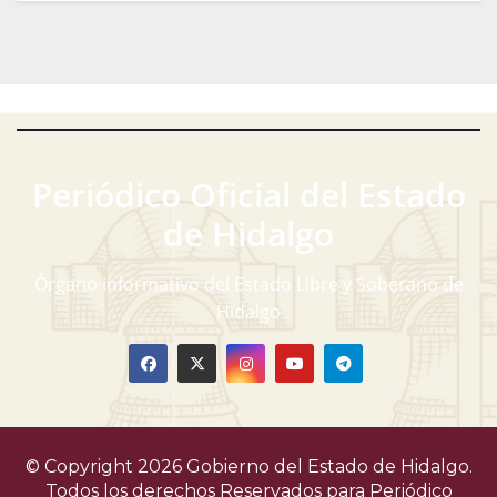
Periódico Oficial del Estado
de Hidalgo
Órgano informativo del Estado Libre y Soberano de
Hidalgo
© Copyright 2026 Gobierno del Estado de Hidalgo.
Todos los derechos Reservados para
Periódico