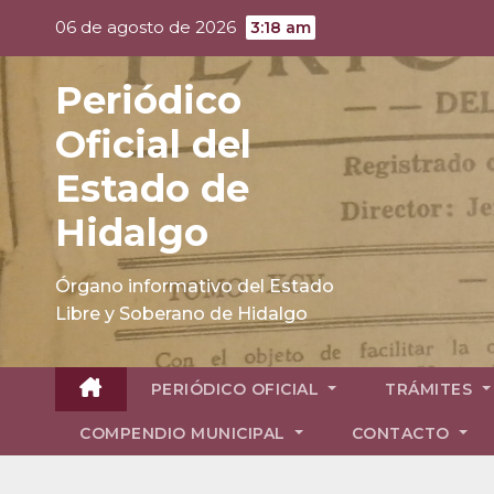
Skip
06 de agosto de 2026
3:18 am
to
content
Periódico
Oficial del
Estado de
Hidalgo
Órgano informativo del Estado
Libre y Soberano de Hidalgo
PERIÓDICO OFICIAL
TRÁMITES
COMPENDIO MUNICIPAL
CONTACTO