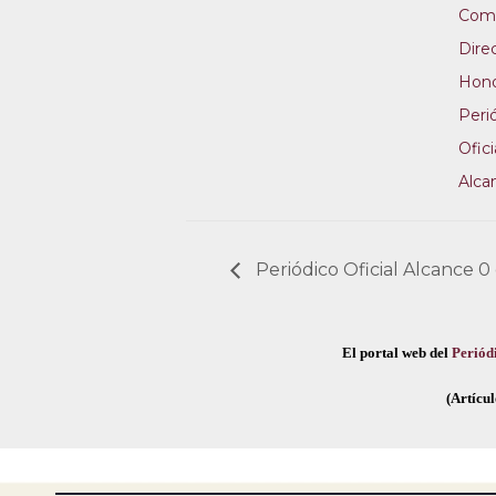
Comi
Dire
Hon
Peri
Ofici
Alca
Periódico Oficial Alcance 0
El portal web del
Periódi
(Artícul