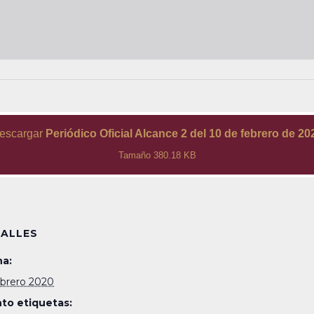
escargar
Periódico Oficial Alcance 2 del 10 de febrero de 20
Tamaño 380.18 KB
ALLES
a:
ebrero 2020
to etiquetas: