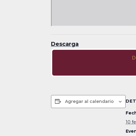
Descarga
D
DET
Agregar al calendario
Fech
10 f
Even