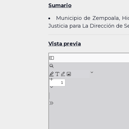
Sumario
Municipio de Zempoala, Hid
Justicia para La Dirección de S
Vista previa
Skip
to
PDF
content