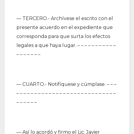
— TERCERO.- Archívese el escrito con el
presente acuerdo en el expediente que
corresponda para que surta los efectos
legales a que haya lugar. – – – – – – – – – – –
– – – – – – –
— CUARTO.- Notifíquese y cúmplase. – – –
– – – – – – – – – – – – – – – – – – – – – – – – – – – –
– – – – – –
— Así lo acordó y firmo el Lic. Javier