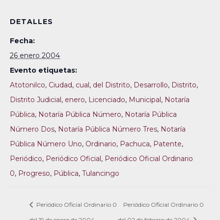
DETALLES
Fecha:
26 enero 2004
Evento etiquetas:
Atotonilco
,
Ciudad
,
cual
,
del Distrito
,
Desarrollo
,
Distrito
,
Distrito Judicial
,
enero
,
Licenciado
,
Municipal
,
Notaría
Pública
,
Notaría Pública Número
,
Notaría Pública
Número Dos
,
Notaría Pública Número Tres
,
Notaría
Pública Número Uno
,
Ordinario
,
Pachuca
,
Patente
,
Periódico
,
Periódico Oficial
,
Periódico Oficial Ordinario
0
,
Progreso
,
Pública
,
Tulancingo
Periódico Oficial Ordinario 0
Periódico Oficial Ordinario 0
del 19 de enero de 2004
del 02 de febrero de 2004