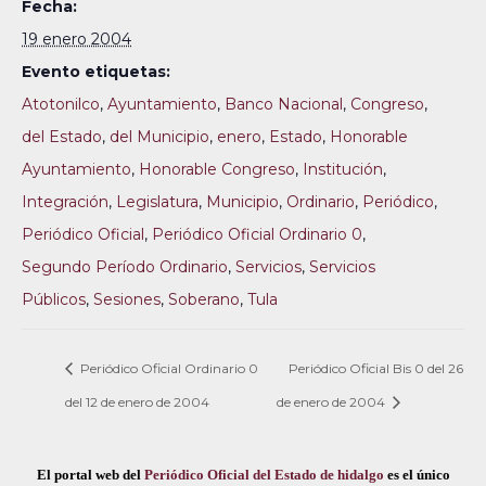
Fecha:
19 enero 2004
Evento etiquetas:
Atotonilco
,
Ayuntamiento
,
Banco Nacional
,
Congreso
,
del Estado
,
del Municipio
,
enero
,
Estado
,
Honorable
Ayuntamiento
,
Honorable Congreso
,
Institución
,
Integración
,
Legislatura
,
Municipio
,
Ordinario
,
Periódico
,
Periódico Oficial
,
Periódico Oficial Ordinario 0
,
Segundo Período Ordinario
,
Servicios
,
Servicios
Públicos
,
Sesiones
,
Soberano
,
Tula
Periódico Oficial Ordinario 0
Periódico Oficial Bis 0 del 26
del 12 de enero de 2004
de enero de 2004
El portal web del
Periódico Oficial del Estado de hidalgo
es el único