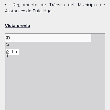
Reglamento de Tránsito del Municipio de
Atotonilco de Tula, Hgo.
Vista previa
Skip
to
PDF
content