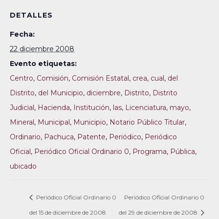
DETALLES
Fecha:
22 diciembre 2008
Evento etiquetas:
Centro
,
Comisión
,
Comisión Estatal
,
crea
,
cual
,
del
Distrito
,
del Municipio
,
diciembre
,
Distrito
,
Distrito
Judicial
,
Hacienda
,
Institución
,
las
,
Licenciatura
,
mayo
,
Mineral
,
Municipal
,
Municipio
,
Notario Público Titular
,
Ordinario
,
Pachuca
,
Patente
,
Periódico
,
Periódico
Oficial
,
Periódico Oficial Ordinario 0
,
Programa
,
Pública
,
ubicado
Periódico Oficial Ordinario 0
Periódico Oficial Ordinario 0
del 15 de diciembre de 2008
del 29 de diciembre de 2008