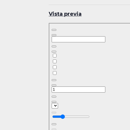
Vista previa
Skip
to
PDF
content