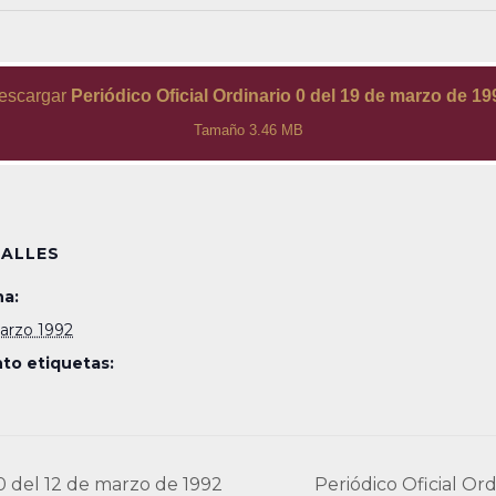
escargar
Periódico Oficial Ordinario 0 del 19 de marzo de 19
Tamaño 3.46 MB
ALLES
a:
arzo 1992
to etiquetas:
 0 del 12 de marzo de 1992
Periódico Oficial Or