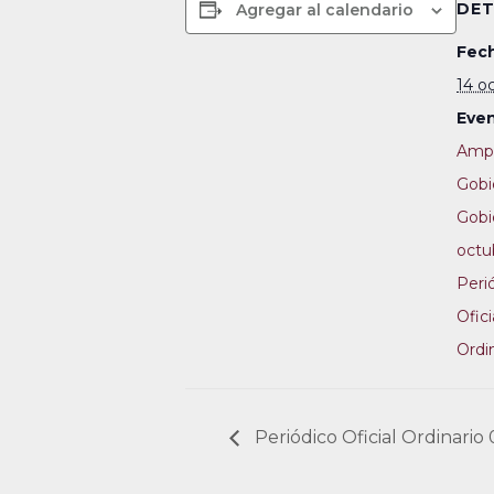
DET
Agregar al calendario
Fech
14 o
Even
Ampl
Gobi
Gobi
octu
Peri
Ofici
Ordi
Periódico Oficial Ordinario