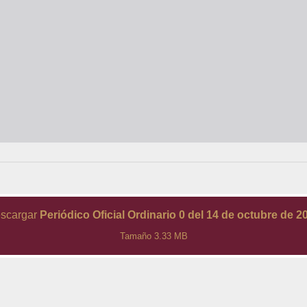
scargar
Periódico Oficial Ordinario 0 del 14 de octubre de 2
Tamaño 3.33 MB