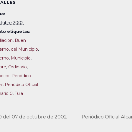
ALLES
a:
ctubre 2002
to etiquetas:
iación
,
Buen
erno
,
del Municipio
,
erno
,
Municipio
,
bre
,
Ordinario
,
ódico
,
Periódico
al
,
Periódico Oficial
nario 0
,
Tula
 0 del 07 de octubre de 2002
Periódico Oficial Al