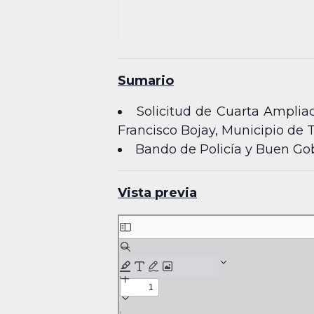
Sumario
Solicitud de Cuarta Ampli
Francisco Bojay, Municipio de 
Bando de Policía y Buen Gob
Vista previa
Skip
to
PDF
content