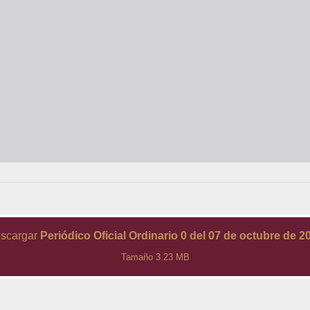
scargar
Periódico Oficial Ordinario 0 del 07 de octubre de 2
Tamaño 3.23 MB