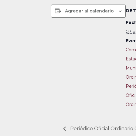
DET
Agregar al calendario
Fech
07 o
Even
Comi
Esta
Muni
Ordi
Peri
Ofici
Ordi
Periódico Oficial Ordinario