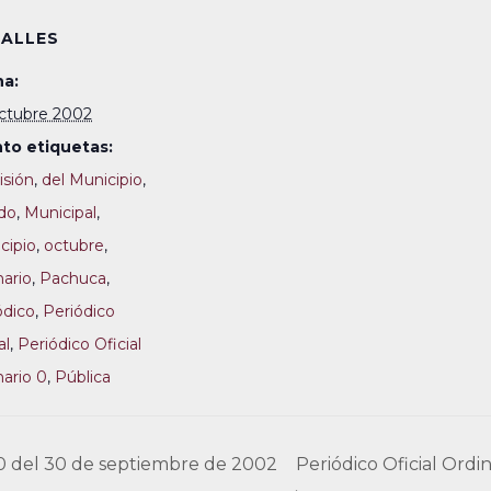
ALLES
a:
ctubre 2002
to etiquetas:
sión
,
del Municipio
,
do
,
Municipal
,
cipio
,
octubre
,
nario
,
Pachuca
,
ódico
,
Periódico
al
,
Periódico Oficial
nario 0
,
Pública
 0 del 30 de septiembre de 2002
Periódico Oficial Ordi