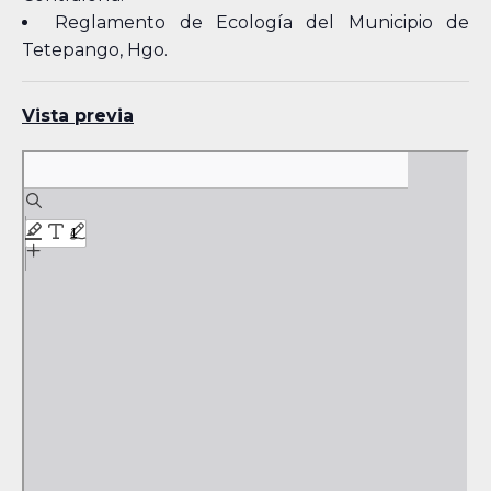
Reglamento de Ecología del Municipio de
Tetepango, Hgo.
Vista previa
Skip
to
PDF
content