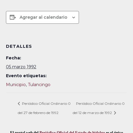
Agregar al calendario
DETALLES
Fecha:
05 marzo 1992
Evento etiquetas:
Municipio
,
Tulancingo
Periódico Oficial Ordinario 0
Periódico Oficial Ordinario 0
del 27 de febrero de 1992
del 12 de marzo de 1992
El portal web del
Periódico Oficial del Estado de hidalgo
es el único