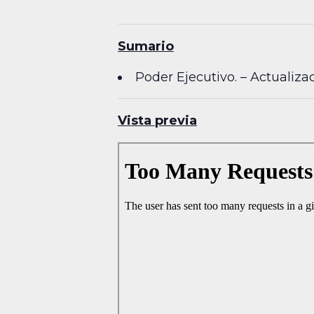
Sumario
Poder Ejecutivo. – Actualiza
Vista previa
Skip
to
PDF
content