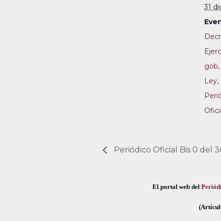
31 d
Even
Decr
Ejerc
gob
Ley
,
Peri
Ofici
Periódico Oficial Bis 0 del
El portal web del
Periódi
(Artícul