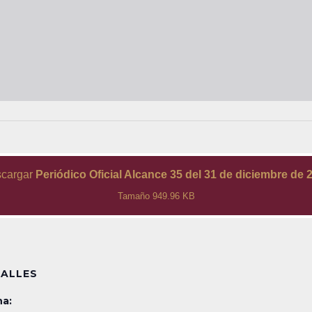
cargar
Periódico Oficial Alcance 35 del 31 de diciembre de 
Tamaño 949.96 KB
ALLES
a: