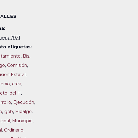
ALLES
a:
nero 2021
to etiquetas:
tamiento
,
Bis
,
go
,
Comisión
,
sión Estatal
,
enio
,
crea
,
eto
,
del H
,
rrollo
,
Ejecución
,
o
,
gob
,
Hidalgo
,
cipal
,
Municipio
,
al
,
Ordinario
,