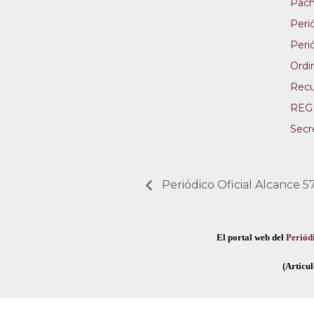
Pac
Perió
Perió
Ordi
Recu
REG
Secr
Periódico Oficial Alcance 5
El portal web del
Periódi
(Artícul