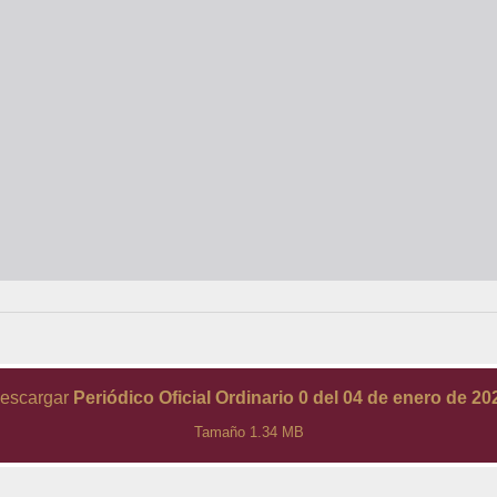
escargar
Periódico Oficial Ordinario 0 del 04 de enero de 20
Tamaño 1.34 MB