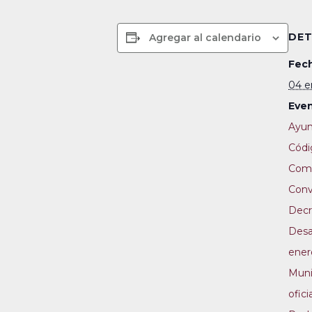
DET
Agregar al calendario
Fech
04 e
Even
Ayun
Códi
Comi
Conv
Decr
Desa
ener
Muni
ofici