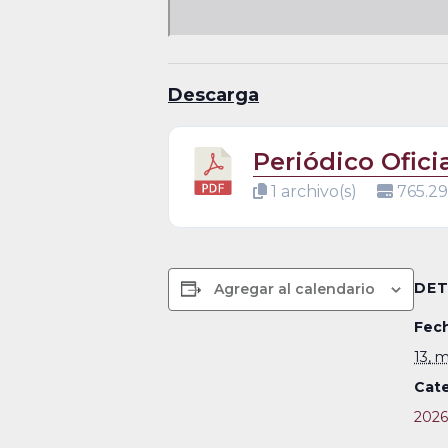
Descarga
Periódico Ofici
1 archivo(s)
765.29
DET
Agregar al calendario
Fech
13, 
Cate
2026