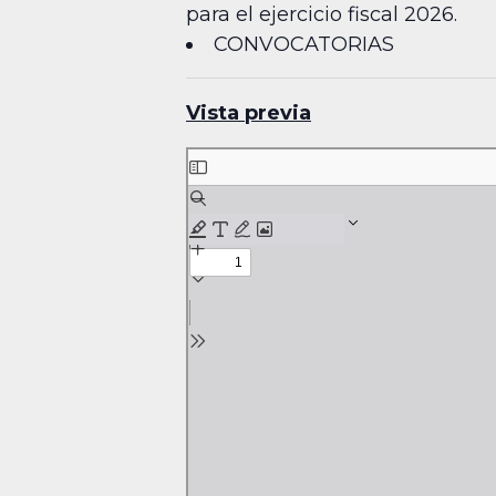
para el ejercicio fiscal 2026.
CONVOCATORIAS
Vista previa
Skip
to
PDF
content