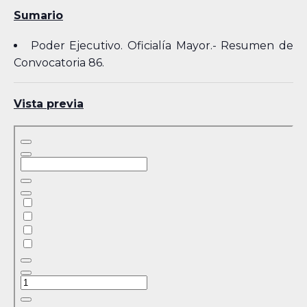
Sumario
Poder Ejecutivo. Oficialía Mayor.- Resumen de
Convocatoria 86.
Vista previa
Skip
to
PDF
content