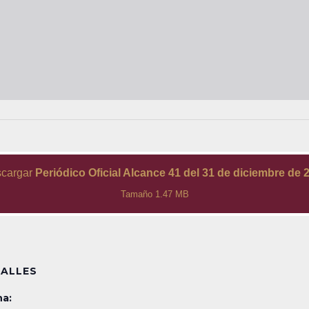
cargar
Periódico Oficial Alcance 41 del 31 de diciembre de 
Tamaño 1.47 MB
ALLES
a: