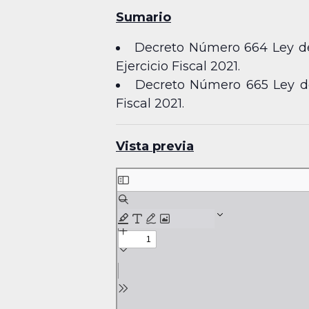
Sumario
Decreto Número 664 Ley de 
Ejercicio Fiscal 2021.
Decreto Número 665 Ley de 
Fiscal 2021.
Vista previa
Skip
to
PDF
content