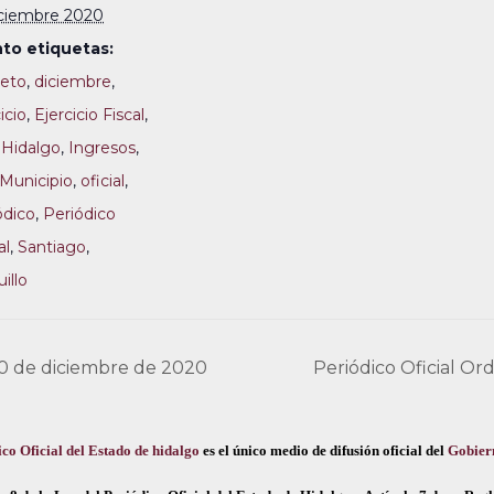
iciembre 2020
to etiquetas:
eto
,
diciembre
,
icio
,
Ejercicio Fiscal
,
,
Hidalgo
,
Ingresos
,
Municipio
,
oficial
,
ódico
,
Periódico
al
,
Santiago
,
illo
 30 de diciembre de 2020
Periódico Oficial Or
co Oficial del Estado de hidalgo
es el único medio de difusión oficial del
Gobier