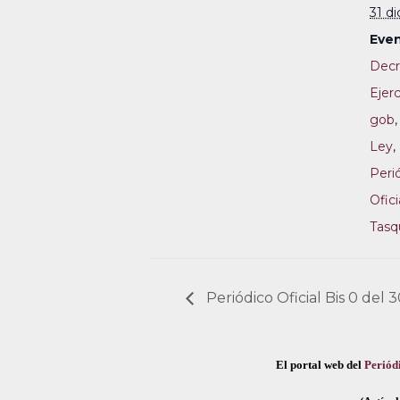
31 d
Even
Decr
Ejerc
gob
Ley
,
Peri
Ofici
Tasqu
Periódico Oficial Bis 0 del
El portal web del
Periódi