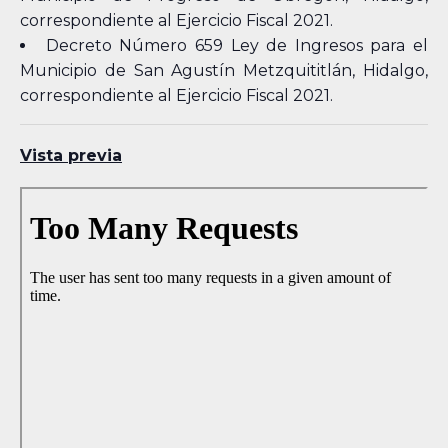
correspondiente al Ejercicio Fiscal 2021.
Decreto Número 659 Ley de Ingresos para el
Municipio de San Agustín Metzquititlán, Hidalgo,
correspondiente al Ejercicio Fiscal 2021.
Vista previa
Skip
to
PDF
content