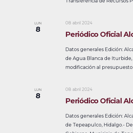
Transferencia de Recursos Pr
p
t
a
o
l
08 abril 2024
LUN
s
8
a
Periódico Oficial A
b
r
Datos generales Edición: Al
a
de Agua Blanca de Iturbide, 
c
modificación al presupuesto 
l
a
08 abril 2024
v
LUN
8
e
Periódico Oficial Al
.
Datos generales Edición: Alc
de Tepeapulco, Hidalgo.- D