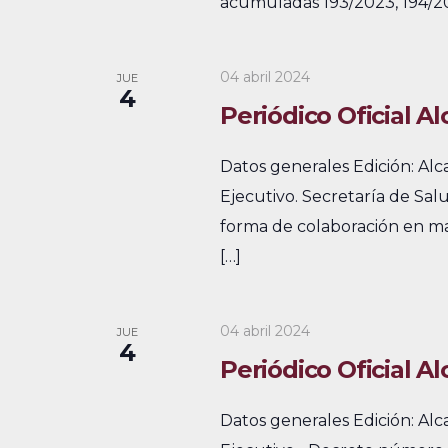
a
acumuladas 193/2023, 194/20
a
a
l
r
a
v
04 abril 2024
JUE
f
b
4
e
Periódico Oficial A
e
r
c
g
a
Datos generales Edición: Al
h
c
a
Ejecutivo. Secretaría de Sal
a
l
c
forma de colaboración en ma
.
a
[…]
i
v
e
ó
.
04 abril 2024
JUE
d
4
B
Periódico Oficial A
e
u
s
Datos generales Edición: Al
v