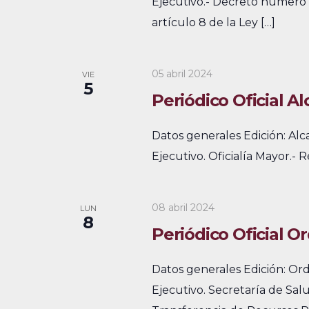
c
Ejecutivo.- Decreto número 81
i
a
artículo 8 de la Ley […]
s
E
v
t
05 abril 2024
VIE
e
5
a
Periódico Oficial Al
n
s
t
Datos generales Edición: Al
o
d
Ejecutivo. Oficialía Mayor.-
s
e
p
E
08 abril 2024
a
LUN
8
r
Periódico Oficial Or
v
a
e
Datos generales Edición: Or
l
n
Ejecutivo. Secretaría de Sal
a