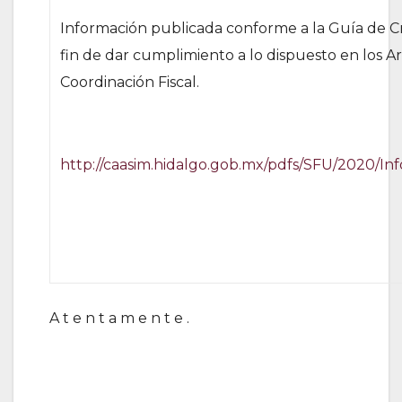
Información publicada conforme a la Guía de Crit
fin de dar cumplimiento a lo dispuesto en los A
Coordinación Fiscal.
http://caasim.hidalgo.gob.mx/pdfs/SFU/202
A t e n t a m e n t e .