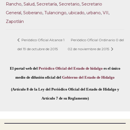
Rancho
,
Salud
,
Secretaría
,
Secretario
,
Secretario
General
,
Soberano
,
Tulancingo
,
ubicado
,
urbano
,
VII
,
Zapotlán
Periódico Oficial Alcance 1
Periódico Oficial Ordinario 0 del
del 19 de octubre de 2015
02 de noviembre de 2015
El portal web del
Periódico Oficial del Estado de hidalgo
es el único
medio de difusión oficial del
Gobierno del Estado de Hidalgo
(Artículo 8 de la Ley del Periódico Oficial del Estado de Hidalgo y
Artículo 7 de su Reglamento)