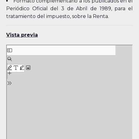
Formato complementario a los publicados en el
Periódico Oficial del 3 de Abril de 1989, para el
tratamiento del impuesto, sobre la Renta.
Vista previa
Skip
to
PDF
content