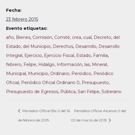
Fecha:
23 febrero 2015
Evento etiquetas:
año
,
Bienes
,
Comisión
,
Comité
,
crea
,
cual
,
Decreto
,
del
Estado
,
del Municipio
,
Derechos
,
Desarrollo
,
Desarrollo
Integral
,
Ejercicio
,
Ejercicio Fiscal
,
Estado
,
Familia
,
febrero
,
Felipe
,
Hidalgo
,
Información
,
las
,
Mineral
,
Municipal
,
Municipio
,
Ordinario
,
Periódico
,
Periódico
Oficial
,
Periódico Oficial Ordinario 0
,
Presupuesto
,
Presupuesto de Egresos
,
Pública
,
San Felipe
,
Soberano
Periódico Oficial Bis 0 del 16
Periódico Oficial Alcance 0 del
de febrero de 2015
02 de marzo de 2015