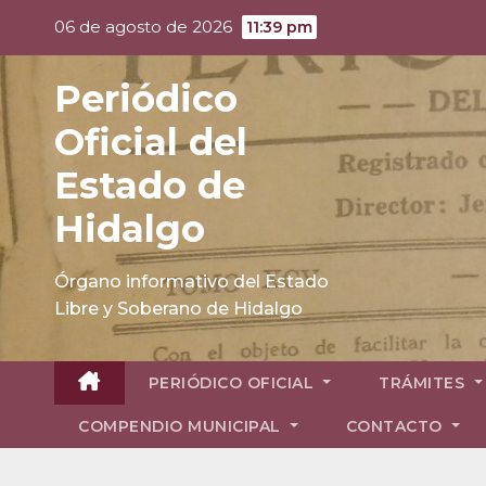
Skip
06 de agosto de 2026
11:39 pm
to
content
Periódico
Oficial del
Estado de
Hidalgo
Órgano informativo del Estado
Libre y Soberano de Hidalgo
PERIÓDICO OFICIAL
TRÁMITES
COMPENDIO MUNICIPAL
CONTACTO