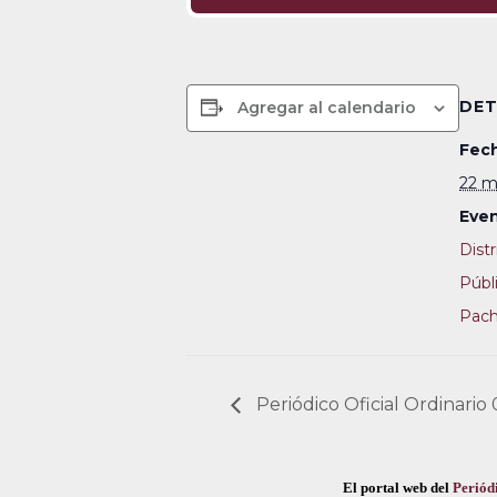
DET
Agregar al calendario
Fech
22 m
Even
Dist
Públ
Pac
Periódico Oficial Ordinario
El portal web del
Periódi