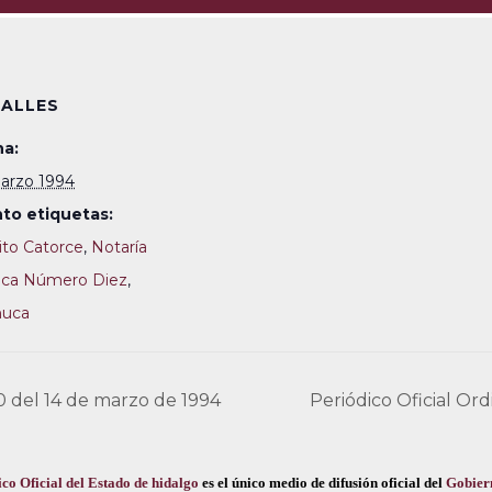
ALLES
a:
arzo 1994
to etiquetas:
rito Catorce
,
Notaría
ica Número Diez
,
huca
 0 del 14 de marzo de 1994
Periódico Oficial Or
co Oficial del Estado de hidalgo
es el único medio de difusión oficial del
Gobier