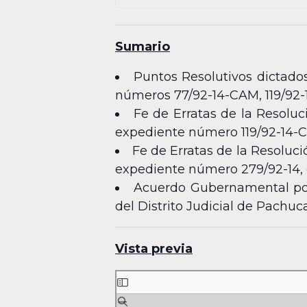
Sumario
Puntos Resolutivos dictados
números 77/92-14-CAM, 119/92-1
Fe de Erratas de la Resoluci
expediente número 119/92-14-C
Fe de Erratas de la Resoluci
expediente número 279/92-14,
Acuerdo Gubernamental por 
del Distrito Judicial de Pachuca
Vista previa
Skip
to