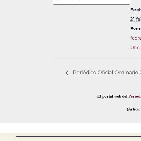
Fech
21 f
Even
febr
Ofici
Periódico Oficial Ordinario 
El portal web del
Periódi
(Artícul