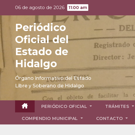
Skip
06 de agosto de 2026
11:00 am
to
content
Periódico
Oficial del
Estado de
Hidalgo
Órgano informativo del Estado
Libre y Soberano de Hidalgo
PERIÓDICO OFICIAL
TRÁMITES
COMPENDIO MUNICIPAL
CONTACTO