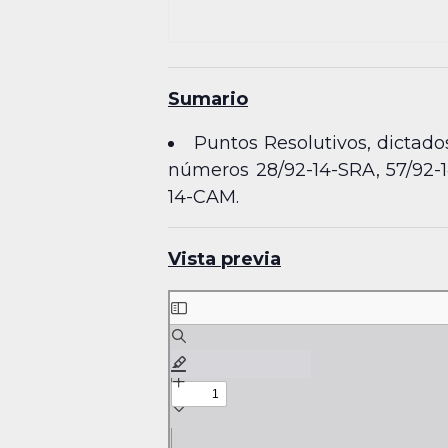
Sumario
Puntos Resolutivos, dictados
números 28/92-14-SRA, 57/92-
14-CAM.
Vista previa
Skip
to
PDF
content