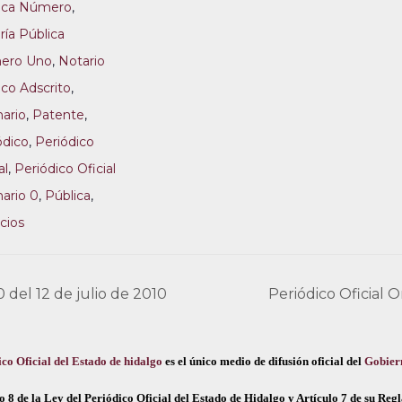
ica Número
,
ría Pública
ero Uno
,
Notario
ico Adscrito
,
nario
,
Patente
,
ódico
,
Periódico
al
,
Periódico Oficial
nario 0
,
Pública
,
cios
0 del 12 de julio de 2010
Periódico Oficial O
co Oficial del Estado de hidalgo
es el único medio de difusión oficial del
Gobier
o 8 de la Ley del Periódico Oficial del Estado de Hidalgo y Artículo 7 de su Re