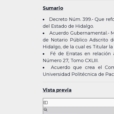
Sumario
Decreto Núm. 399.- Que refo
del Estado de Hidalgo.
Acuerdo Gubernamental.- M
de Notario Público Adscrito 
Hidalgo, de la cual es Titula
Fé de Erratas en relación
Número 27, Tomo CXLIII.
Acuerdo que crea el Comi
Universidad Politécnica de Pa
Vista previa
Skip
to
PDF