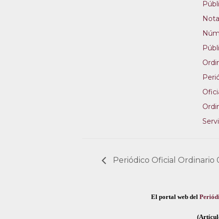
Públ
Nota
Núm
Públ
Ordi
Peri
Ofici
Ordi
Servi
Periódico Oficial Ordinario 
El portal web del
Periódi
(Artícul