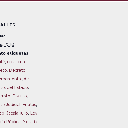
ALLES
a:
lio 2010
to etiquetas:
ité
,
crea
,
cual
,
eto
,
Decreto
rnamental
,
del
ito
,
del Estado
,
rrollo
,
Distrito
,
ito Judicial
,
Erratas
,
do
,
Jacala
,
julio
,
Ley
,
ría Pública
,
Notaría