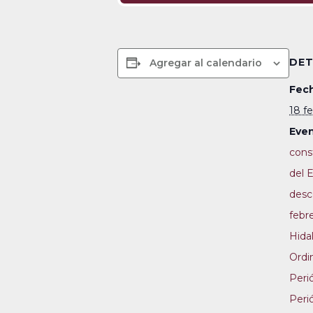
DET
Agregar al calendario
Fech
18 f
Even
cons
del 
desc
febr
Hida
Ordi
Perió
Perió