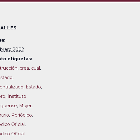
ALLES
a:
ebrero 2002
to etiquetas:
trucción
,
crea
,
cual
,
Estado
,
entralizado
,
Estado
,
ero
,
Instituto
lguense
,
Mujer
,
nario
,
Periódico
,
dico Oficial
,
dico Oficial