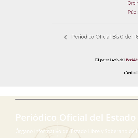
Ordi
Públ
Periódico Oficial Bis 0 del 
El portal web del
Periódi
(Artícul
Periódico Oficial del Estado
Órgano informativo del Estado Libre y Soberano de 