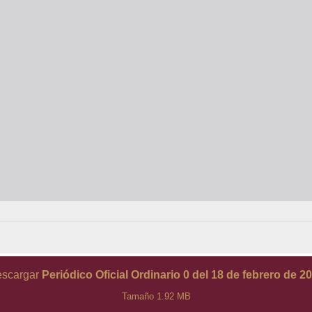
scargar
Periódico Oficial Ordinario 0 del 18 de febrero de 2
Tamaño 1.92 MB