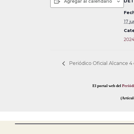
DET
Agregar al calendario
Fech
17 j
Cate
202
Periódico Oficial Alcance 4
El portal web del
Periódi
(Artícul