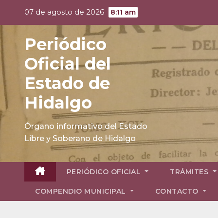
Skip
07 de agosto de 2026
8:11 am
to
content
Periódico
Oficial del
Estado de
Hidalgo
Órgano informativo del Estado
Libre y Soberano de Hidalgo
PERIÓDICO OFICIAL
TRÁMITES
COMPENDIO MUNICIPAL
CONTACTO