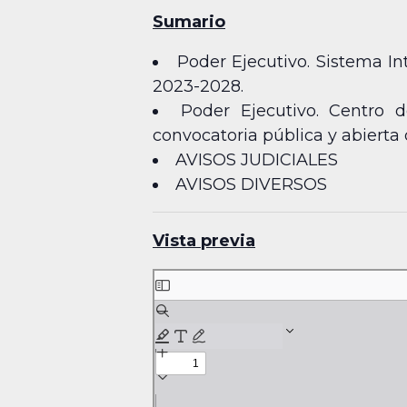
Sumario
Poder Ejecutivo. Sistema In
2023-2028.
Poder Ejecutivo. Centro 
convocatoria pública y abierta 
AVISOS JUDICIALES
AVISOS DIVERSOS
Vista previa
Skip
to
PDF
content