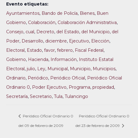
Evento etiquetas:
Ayuntamientos
,
Bando de Policía
,
Bienes
,
Buen
Gobierno
,
Colaboración
,
Colaboración Administrativa
,
Consejo
,
cual
,
Decreto
,
del Estado
,
del Municipio
,
del
Poder
,
Desarrollo
,
diciembre
,
Ejecutivo
,
Elección
,
Electoral
,
Estado
,
favor
,
febrero
,
Fiscal Federal
,
Gobierno
,
Hacienda
,
Información
,
Instituto Estatal
Electoral
,
julio
,
Ley
,
Municipal
,
Municipio
,
Municipios
,
Ordinario
,
Periódico
,
Periódico Oficial
,
Periódico Oficial
Ordinario 0
,
Poder Ejecutivo
,
Programa
,
propiedad
,
Secretaría
,
Secretario
,
Tula
,
Tulancingo
Periódico Oficial Ordinario 0
Periódico Oficial Ordinario 0
del 09 de febrero de 2009
del 23 de febrero de 2009