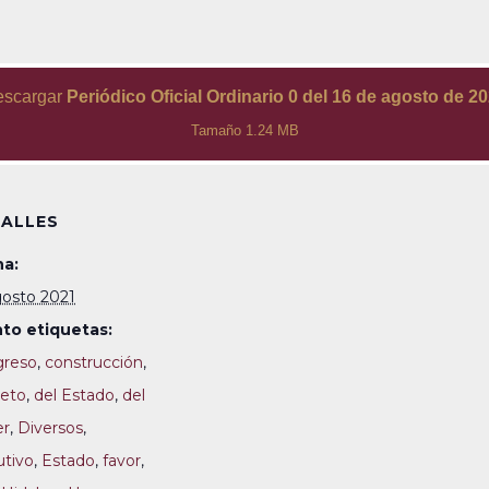
escargar
Periódico Oficial Ordinario 0 del 16 de agosto de 2
Tamaño 1.24 MB
ALLES
a:
gosto 2021
to etiquetas:
reso
,
construcción
,
eto
,
del Estado
,
del
er
,
Diversos
,
utivo
,
Estado
,
favor
,