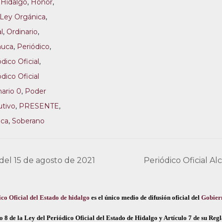
,
Hidalgo
,
Honor
,
Ley Orgánica
,
al
,
Ordinario
,
huca
,
Periódico
,
dico Oficial
,
dico Oficial
nario 0
,
Poder
utivo
,
PRESENTE
,
ica
,
Soberano
 del 15 de agosto de 2021
Periódico Oficial A
co Oficial del Estado de hidalgo
es el único medio de difusión oficial del
Gobier
o 8 de la Ley del Periódico Oficial del Estado de Hidalgo y Artículo 7 de su Re