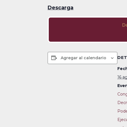
Descarga
D
DET
Agregar al calendario
Fech
16 a
Even
Cong
Decr
Pod
Ejec