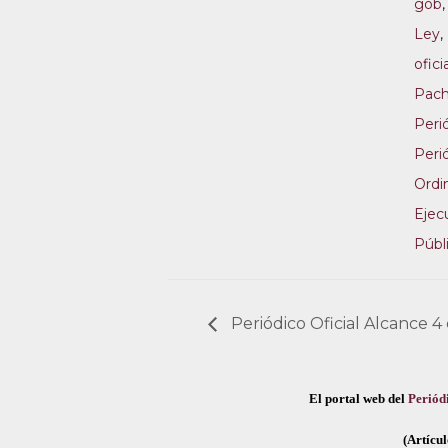
gob
Ley
,
ofici
Pac
Perió
Perió
Ordi
Ejec
Públ
Periódico Oficial Alcance 4
El portal web del
Periódi
(Artícul