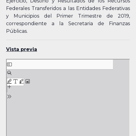
Ejercicio, Destino y Resultados de los Recursos
Federales Transferidos a las Entidades Federativas
y Municipios del Primer Trimestre de 2019,
correspondiente a la Secretaria de Finanzas
Públicas.
Vista previa
Skip
to
PDF
content