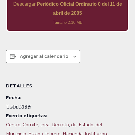
Descargar
Periódico Oficial Ordinario 0 del 11 de
abril de 2005
Tamaño 2.16 MB
Agregar al calendario
DETALLES
Fecha:
11 abril 2005
Evento etiquetas:
Centro
,
Comité
,
crea
,
Decreto
,
del Estado
,
del
Municipio
,
Estado
,
febrero
,
Hacienda
,
Institución
,