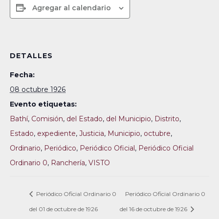
Agregar al calendario
DETALLES
Fecha:
08 octubre 1926
Evento etiquetas:
Bathí
,
Comisión
,
del Estado
,
del Municipio
,
Distrito
,
Estado
,
expediente
,
Justicia
,
Municipio
,
octubre
,
Ordinario
,
Periódico
,
Periódico Oficial
,
Periódico Oficial
Ordinario 0
,
Ranchería
,
VISTO
Periódico Oficial Ordinario 0
Periódico Oficial Ordinario 0
del 01 de octubre de 1926
del 16 de octubre de 1926