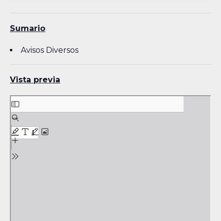
Sumario
Avisos Diversos
Vista previa
Skip
to
PDF
content