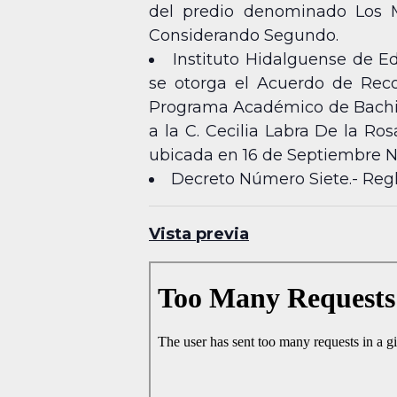
del predio denominado Los M
Considerando Segundo.
Instituto Hidalguense de E
se otorga el Acuerdo de Reco
Programa Académico de Bachill
a la C. Cecilia Labra De la Ro
ubicada en 16 de Septiembre No
Decreto Número Siete.- Regl
Vista previa
Skip
to
PDF
content