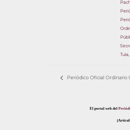
Pac
Perió
Perió
Ordi
Públ
Secr
Tula
Periódico Oficial Ordinari
El portal web del
Periódi
(Artícul