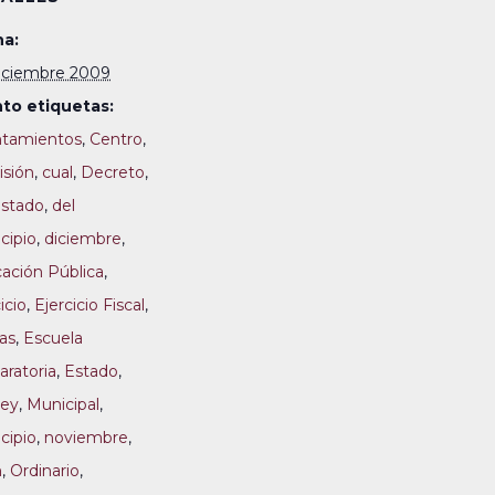
a:
iciembre 2009
to etiquetas:
tamientos
,
Centro
,
sión
,
cual
,
Decreto
,
Estado
,
del
cipio
,
diciembre
,
ación Pública
,
icio
,
Ejercicio Fiscal
,
tas
,
Escuela
aratoria
,
Estado
,
ey
,
Municipal
,
cipio
,
noviembre
,
m
,
Ordinario
,