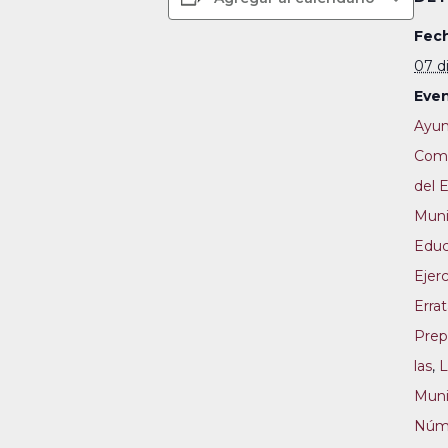
Fech
07 d
Even
Ayun
Comi
del 
Muni
Educ
Ejerc
Erra
Prep
las
,
L
Muni
Nú