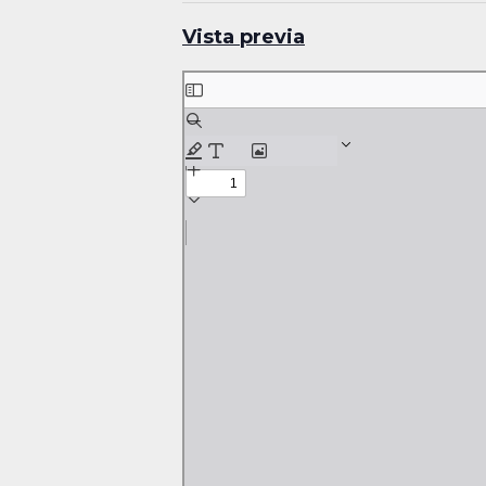
Vista previa
Skip
to
PDF
content