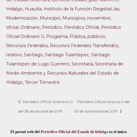
Hidalgo
,
Huautla
,
Instituto de la Función Registral
,
las
,
Modernización
,
Municipio
,
Municipios
,
noviembre
,
oficial
,
Ordinario
,
Periódico
,
Periódico Oficial
,
Periódico
Oficial Ordinario 0
,
Programa
,
Pública
,
públicos
,
Recursos Federales
,
Recursos Federales Transferidos
,
relativo
,
Santiago
,
Santiago Tulantepec
,
Santiago
Tulantepec de Lugo Guerrero
,
Secretaría
,
Secretaría de
Medio Ambiente y Recursos Naturales del Estado de
Hidalgo
,
Tercer Trimestre
Periódico Oficial Ordinario 0
Periódico Oficial Alcance 4 del
del 28 de octubre de 2019
05 de noviembre de 2019
El portal web del
Periódico Oficial del Estado de hidalgo
es el único