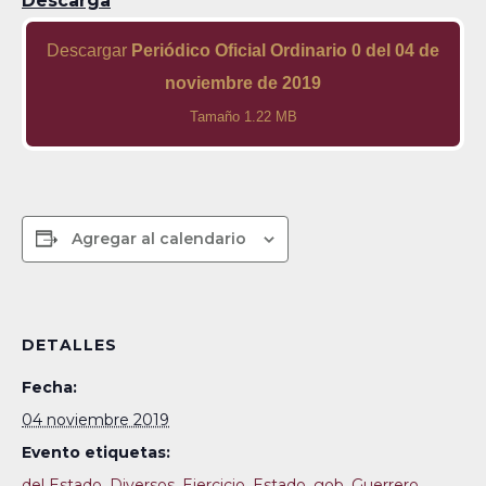
Descarga
Descargar
Periódico Oficial Ordinario 0 del 04 de
noviembre de 2019
Tamaño 1.22 MB
Agregar al calendario
DETALLES
Fecha:
04 noviembre 2019
Evento etiquetas:
del Estado
,
Diversos
,
Ejercicio
,
Estado
,
gob
,
Guerrero
,