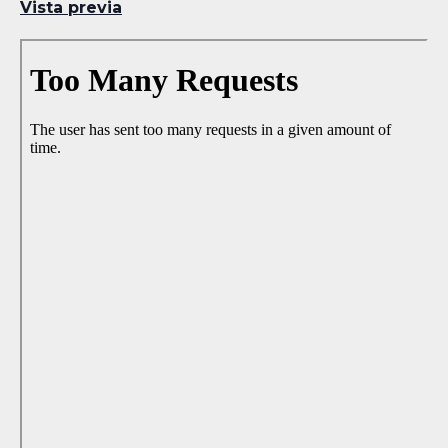
Vista previa
Skip
to
PDF
content