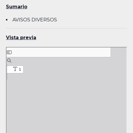
Sumario
AVISOS DIVERSOS
Vista previa
Skip
to
PDF
content