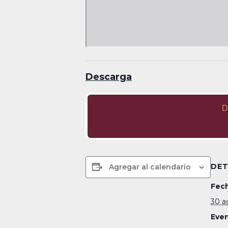
Descarga
D
DET
Agregar al calendario
Fech
30 a
Even