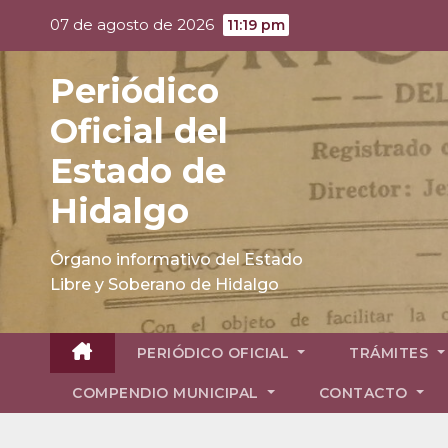
Skip
07 de agosto de 2026
11:19 pm
to
content
Periódico
Oficial del
Estado de
Hidalgo
Órgano informativo del Estado
Libre y Soberano de Hidalgo
PERIÓDICO OFICIAL
TRÁMITES
COMPENDIO MUNICIPAL
CONTACTO