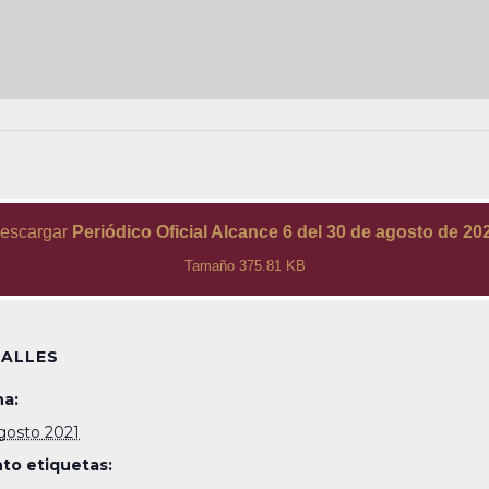
escargar
Periódico Oficial Alcance 6 del 30 de agosto de 20
Tamaño 375.81 KB
ALLES
a:
gosto 2021
to etiquetas: