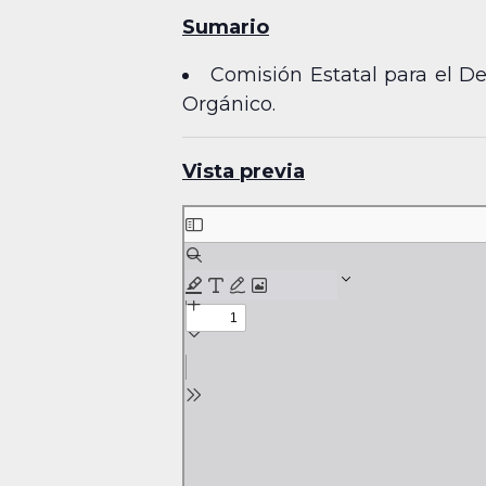
Sumario
Comisión Estatal para el De
Orgánico.
Vista previa
Skip
to
PDF
content