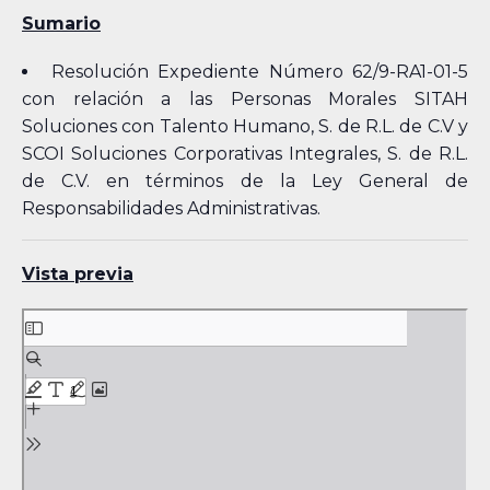
Sumario
Resolución Expediente Número 62/9-RA1-01-5
con relación a las Personas Morales SITAH
Soluciones con Talento Humano, S. de R.L. de C.V y
SCOI Soluciones Corporativas Integrales, S. de R.L.
de C.V. en términos de la Ley General de
Responsabilidades Administrativas.
Vista previa
Skip
to
PDF
content