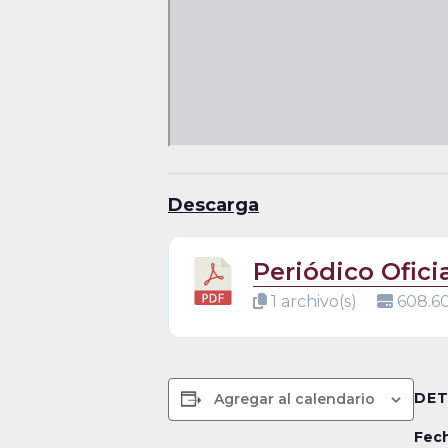
Descarga
Periódico Ofici
1 archivo(s)
608.6
DET
Agregar al calendario
Fech