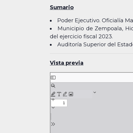
Sumario
Poder Ejecutivo. Oficialía 
Municipio de Zempoala, Hid
del ejercicio fiscal 2023.
Auditoría Superior del Esta
Vista previa
Skip
to
PDF
content