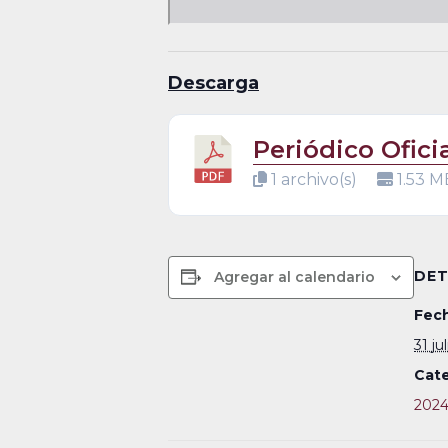
Descarga
Periódico Oficia
1 archivo(s)
1.53 M
DET
Agregar al calendario
Fech
31 ju
Cate
202