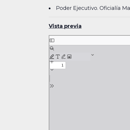
Poder Ejecutivo. Oficialía 
Vista previa
Skip
to
PDF
content