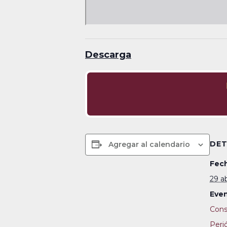
Descarga
DET
Agregar al calendario
Fech
29 ab
Even
Cons
Perió