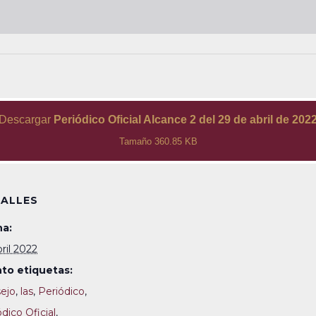
Descargar
Periódico Oficial Alcance 2 del 29 de abril de 202
Tamaño 360.85 KB
ALLES
a:
ril 2022
to etiquetas:
ejo
,
las
,
Periódico
,
dico Oficial
,