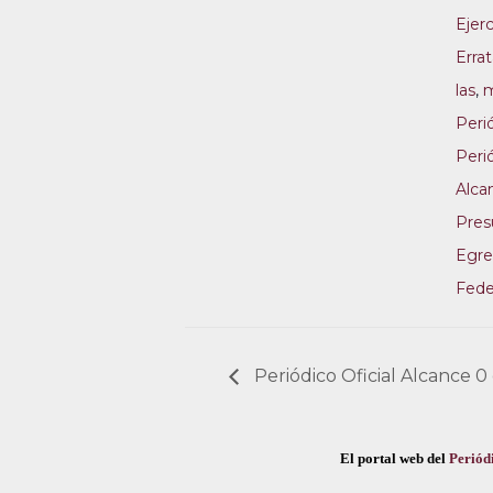
Ejerc
Erra
las
,
m
Perió
Perió
Alca
Pres
Egre
Fede
Periódico Oficial Alcance 
El portal web del
Periódi