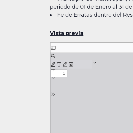
periodo de 01 de Enero al 31 de 
Fe de Erratas dentro del Re
Vista previa
Skip
to
PDF
content