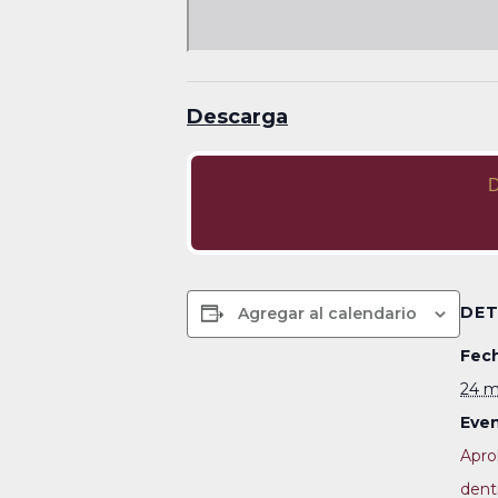
Descarga
D
DET
Agregar al calendario
Fech
24 m
Even
Apro
dent