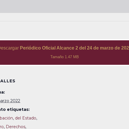
escargar
Periódico Oficial Alcance 2 del 24 de marzo de 20
Tamaño 1.47 MB
ALLES
a:
arzo 2022
to etiquetas:
bación
,
del Estado
,
ro
,
Derechos
,