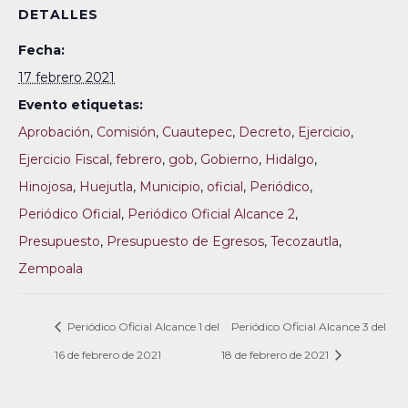
DETALLES
Fecha:
17 febrero 2021
Evento etiquetas:
Aprobación
,
Comisión
,
Cuautepec
,
Decreto
,
Ejercicio
,
Ejercicio Fiscal
,
febrero
,
gob
,
Gobierno
,
Hidalgo
,
Hinojosa
,
Huejutla
,
Municipio
,
oficial
,
Periódico
,
Periódico Oficial
,
Periódico Oficial Alcance 2
,
Presupuesto
,
Presupuesto de Egresos
,
Tecozautla
,
Zempoala
Periódico Oficial Alcance 1 del
Periódico Oficial Alcance 3 del
16 de febrero de 2021
18 de febrero de 2021