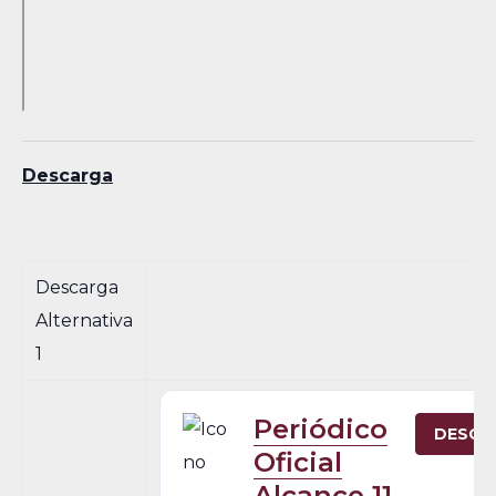
Descarga
Descarga
Alternativa
1
Periódico
DESCA
Oficial
Alcance 11