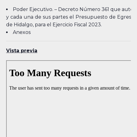
Poder Ejecutivo. – Decreto Número 361 que autori
y cada una de sus partes el Presupuesto de Egresos
de Hidalgo, para el Ejercicio Fiscal 2023.
Anexos
Vista previa
Skip
to
PDF
content