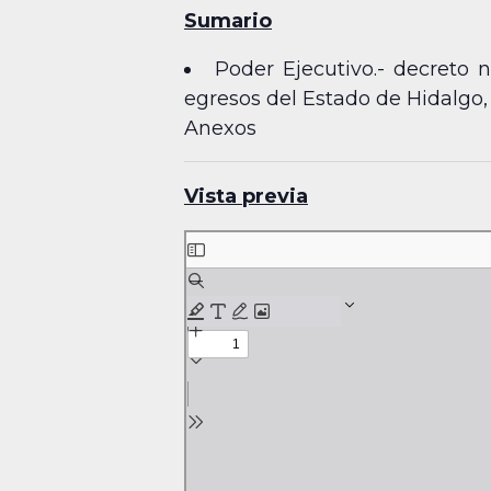
Sumario
Poder Ejecutivo.- decreto
egresos del Estado de Hidalgo, 
Anexos
Vista previa
Skip
to
PDF
content