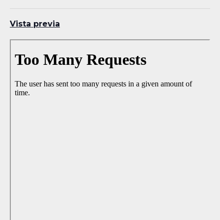
Vista previa
Skip
to
PDF
content